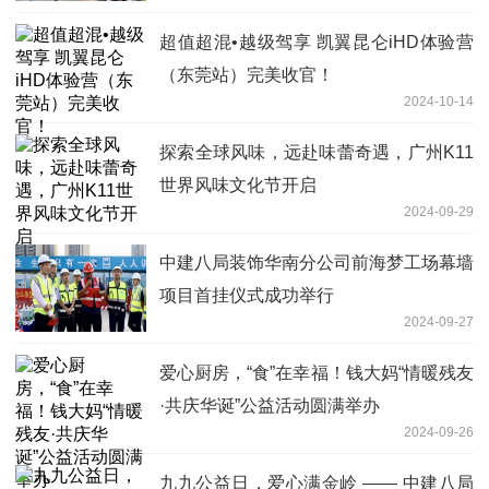
超值超混•越级驾享 凯翼昆仑iHD体验营
（东莞站）完美收官！
2024-10-14
探索全球风味，远赴味蕾奇遇，广州K11
世界风味文化节开启
2024-09-29
中建八局装饰华南分公司前海梦工场幕墙
项目首挂仪式成功举行
2024-09-27
爱心厨房，“食”在幸福！钱大妈“情暖残友
·共庆华诞”公益活动圆满举办
2024-09-26
九九公益日，爱心满金岭 —— 中建八局