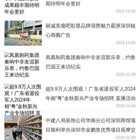
期待明年会更好
2024-12-09
丽减美瘦吧彰显品牌强势魅力霸屏深圳核
心商圈广告
2024-12-05
凤凰制药集团奏响中非友谊新乐章，约鲁
巴国王来访纪实
2024-11-28
超9.9万人次围观！广东省退役军人2024
年相“粤”金秋新兴产业专场招聘 直播活动
2024-11-06
圆满落幕
中建八局装饰公司华南分公司深圳两馆项
目顺利举办深圳市金鹏奖优秀项目观摩交
2024-11-05
流活动