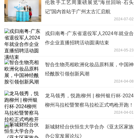
伦敦手工艺周重磅展览“海丝回响·石头
记”国内首站于广州太古汇启航
2024-07-02
戎归南粤-广东省退役军人2024年就业合
作企业直播招聘活动圆满结束
2024-05-23
智合生物亮相欧洲化妆品原料展，中国神
经酰胺引领创新风潮
2024-04-08
龙马领秀，悦跑柳州 | 柳州银行杯·2024
柳州马拉松暨警察马拉松正式鸣枪开跑！
2024-04-01
新城财经台伙恒生大学合办《亚太区家族
办公室发展论坛》