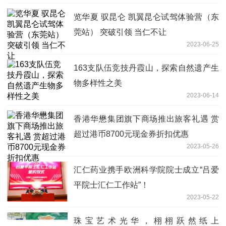
览华夏 驭昆仑 凯翼昆仑试驾体验营（东
莞站） 突破引领 当仁不让
2023-06-25
163支队伍竞技丹霞山，探索自然遗产生
物多样性之美
2023-06-14
香港华懋集团旗下商场推出旅客礼遇 赏
超过港币8700元现金券折扣优惠
2023-05-26
汇仁药业携手欧洲科学院院士成立“吕爱
平院士汇仁工作站”！
2023-05-22
珠宝艺术光华，栩栩跃然纸上