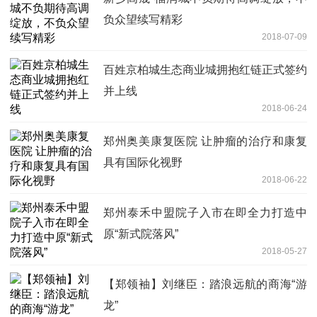
负众望续写精彩
2018-07-09
百姓京柏城生态商业城拥抱红链正式签约
并上线
2018-06-24
郑州奥美康复医院 让肿瘤的治疗和康复
具有国际化视野
2018-06-22
郑州泰禾中盟院子入市在即全力打造中
原“新式院落风”
2018-05-27
【郑领袖】刘继臣：踏浪远航的商海“游
龙”