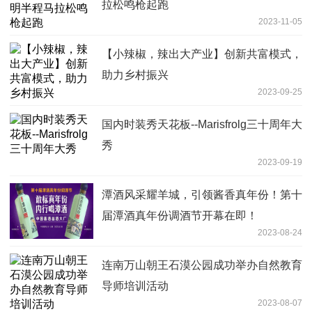
拉松鸣枪起跑
2023-11-05
【小辣椒，辣出大产业】创新共富模式，
助力乡村振兴
2023-09-25
国内时装秀天花板--Marisfrolg三十周年大
秀
2023-09-19
潭酒风采耀羊城，引领酱香真年份！第十
届潭酒真年份调酒节开幕在即！
2023-08-24
连南万山朝王石漠公园成功举办自然教育
导师培训活动
2023-08-07