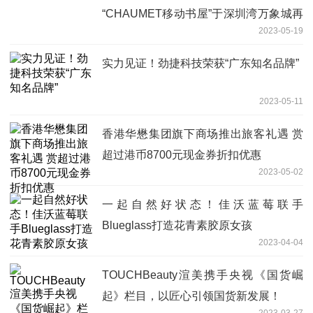
“CHAUMET移动书屋”于深圳湾万象城再
2023-05-19
度启程
实力见证！劲捷科技荣获“广东知名品牌”
2023-05-11
香港华懋集团旗下商场推出旅客礼遇 赏
超过港币8700元现金券折扣优惠
2023-05-02
一起自然好状态！佳沃蓝莓联手
Blueglass打造花青素胶原女孩
2023-04-04
TOUCHBeauty渲美携手央视《国货崛
起》栏目，以匠心引领国货新发展！
2023-03-27